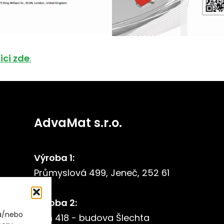
ici zde
.
AdvaMat s.r.o.
Výroba 1:
Průmyslová 499, Jeneč, 252 61
Výroba 2:
 a/nebo
Otín 418 - budova Šlechta