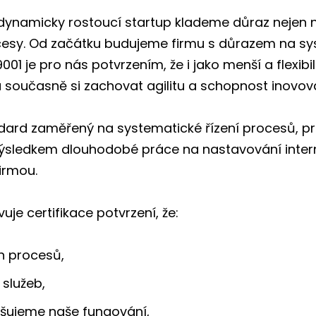
 dynamicky rostoucí startup klademe důraz nejen n
rocesy. Od začátku budujeme firmu s důrazem na s
9001 je pro nás potvrzením, že i jako menší a flex
současně si zachovat agilitu a schopnost inovova
ndard zaměřený na systematické řízení procesů, p
 výsledkem dlouhodobé práce na nastavování inter
irmou.
je certifikace potvrzení, že:
h procesů,
 služeb,
šujeme naše fungování,