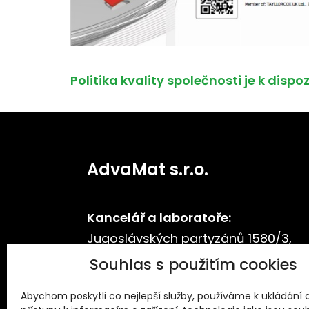
Politika kvality společnosti je k dispoz
AdvaMat s.r.o.
Kancelář a laboratoře:
Jugoslávských partyzánů 1580/3,
Praha 6, 160 00, Česká republika
Souhlas s použitím cookies
E-mail:
info@advamat.cz
Abychom poskytli co nejlepší služby, používáme k ukládání
IČO: 03064816