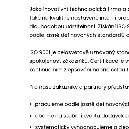
Jako inovativní technologická firma a
také na kvalitně nastavené interní p
dlouhodobou udržitelnost. Získání ISO 
podle jasně definovaných standardů a 
ISO 9001 je celosvětově uznávaný sta
spokojenost zákazníků. Certifikace je
kontinuálním zlepšování napříč celou f
Pro naše zákazníky a partnery představu
pracujeme podle jasně definovanýc
dbáme na stabilní kvalitu dodávek a
systematicky vyhodnocujeme a zlep