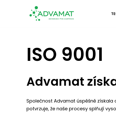
TE
Přeskočit
na
obsah
ISO 9001
Advamat získal
Společnost Advamat úspěšně získala c
potvrzuje, že naše procesy splňují vysok