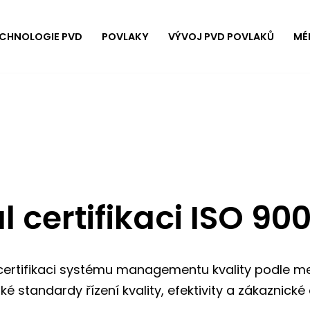
CHNOLOGIE PVD
POVLAKY
VÝVOJ PVD POVLAKŮ
MÉ
 certifikaci ISO 900
ertifikaci systému managementu kvality podle mez
é standardy řízení kvality, efektivity a zákaznické